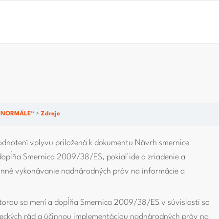
M NORMÁLE“
Zdroje
odnotení vplyvu priložená k dokumentu Návrh smernice
dopĺňa Smernica 2009/38/ES, pokiaľ ide o zriadenie a
inné vykonávanie nadnárodných práv na informácie a
orou sa mení a dopĺňa Smernica 2009/38/ES v súvislosti so
eckých rád a účinnou implementáciou nadnárodných práv na