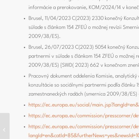
informácie a prerokovanie, KOM/2024/14 v koneč
Brusel, 11/04/2023 C(2023) 2330 konečný Konzult
súlade s článkom 154 ZFEÚ o možnej revízii Smern
2009/38/ES).
Brusel, 26/07/2023 C(2023) 5054 konečný Konzul
partnermi v súlade s článkom 154 ZFEÚ o možnej re
2009/38/ES) {SWD( 2023) 662 v konečnom znení
Pracovný dokument oddelenia Komisie, analytický
konzultácie so sociálnymi partnermi podľa článku 
zamestnaneckých radách (smernica 2009/38/ES) 
https://ec.europa.eu/social/main.jsp?langId=e
https://ec.europa.eu/commission/presscorner/de
https://ec.europa.eu/commission/presscorner/de
Lesson
langId=en&catId=85&furtherNews=yes&newsId=