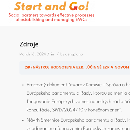
Zdroje
/
/
March 16, 2024
in
by
aeroplano
(SK) NÁSTROJ HODNOTENIA EZR: „ÚČINNÉ EZR V NOVO
Pracovný dokument útvarov Komisie – Správa o h
Európskeho parlamentu a Rady, ktorou sa mení a 
fungovanie Európskych zamestnaneckých rád a úč
konzultácie, SWD/2024/ 10 v konečnom znení.
Návrh Smernice Európskeho parlamentu a Rady, kt
zriaďovaním a fungovaním Európskych zamestnan