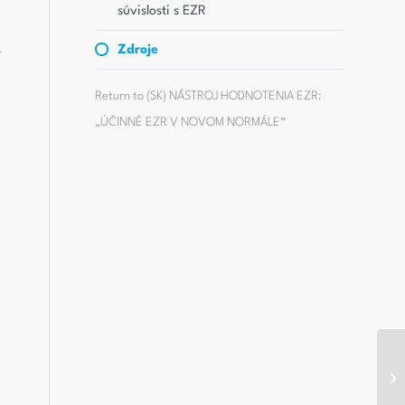
súvislosti s EZR
Zdroje
v
Return to
(SK) NÁSTROJ HODNOTENIA EZR:
„ÚČINNÉ EZR V NOVOM NORMÁLE“
EWC