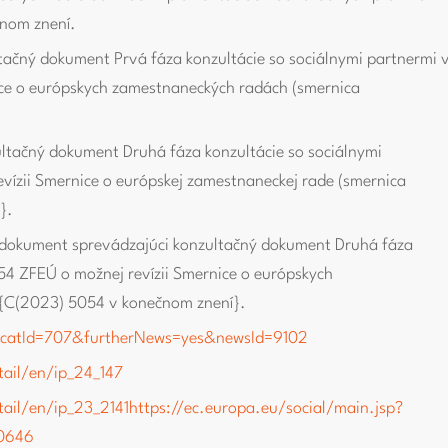
nom znení.
ačný dokument Prvá fáza konzultácie so sociálnymi partnermi 
ice o európskych zamestnaneckých radách (smernica
tačný dokument Druhá fáza konzultácie so sociálnymi
vízii Smernice o európskej zamestnaneckej rade (smernica
}.
 dokument sprevádzajúci konzultačný dokument Druhá fáza
154 ZFEÚ o možnej revízii Smernice o európskych
{C(2023) 5054 v konečnom znení}.
n&catId=707&furtherNews=yes&newsId=9102
tail/en/ip_24_147
tail/en/ip_23_2141
https://ec.europa.eu/social/main.jsp?
10646