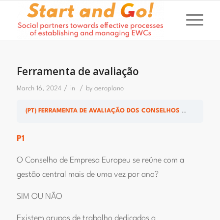
Ferramenta de avaliação
/
/
March 16, 2024
in
by
aeroplano
(PT) FERRAMENTA DE AVALIAÇÃO DOS CONSELHOS DE EMPRESA EUROPEUS: “CONSELHO DE EMPRESA EUROPEU EFICAZ NA NOVA NORMALIDADE”
P1
O Conselho de Empresa Europeu se reúne com a
gestão central mais de uma vez por ano?
SIM OU NÃO
Existem grupos de trabalho dedicados a